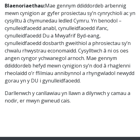
Blaenoriaethau:
Mae gennym ddiddordeb arbennig
mewn cynigion ar gyfer prosiectau sy’n cynrychioli ac yn
cysylltu â chymunedau ledled Cymru. Yn benodol –
cynulleidfaoedd anabl, cynulleidfaoedd ifanc,
cynulleidfaoedd Du a Mwyafrif Byd-eang,
cynulleidfaoedd dosbarth gweithiol a phrosiectau sy’n
chwalu rhwystrau economaidd. Cysylltwch â ni os oes
angen cyngor ychwanegol arnoch. Mae gennym
ddiddordeb hefyd mewn cynigion sy’n dod â rhaglenni
rheolaidd o’r ffilmiau annibynnol a rhyngwladol newydd
gorau yn y DU i gynulleidfaoedd.
Darllenwch y canllawiau yn llawn a dilynwch y camau a
nodir, er mwyn gwneud cais.