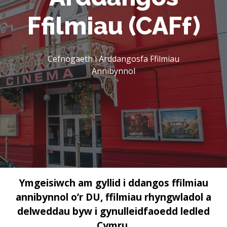
Ffilmiau (CAFf)
Cefnogaeth i Arddangosfa Ffilmiau
Annibynnol
Ymgeisiwch am gyllid i ddangos ffilmiau
annibynnol o’r DU, ffilmiau rhyngwladol a
delweddau byw i gynulleidfaoedd ledled
Cymru.