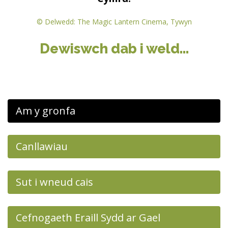
© ​Delwedd: The Magic Lantern Cinema, Tywyn
Dewiswch dab i weld...
Am y gronfa
Canllawiau
Sut i wneud cais
Cefnogaeth Eraill Sydd ar Gael