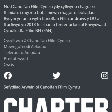
Nod Canolfan Ffilm Cymru ydy cyflwyno rhagor o
ffilmiau, i ragor o bobl, mewn rhagor o leoliadau.
Rydym yn un o wyth Canolfan Ffilm ar draws y DU a
ffurfiwyd yn 2013 fel rhan o fenter arloesol Rhwydwaith
Cynulleidfa Ffilm BFI (FAN).
Cysylltwch â Chanolfan Ffilm Cymru
Mewngofnodi Aelodau
Telerau ac Amodau
Preifatrwydd
Cwcis
Sefydliad Arweiniol Canolfan Ffilm Cymru