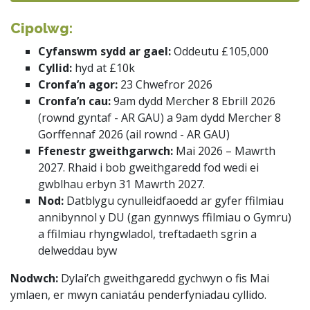
Cipolwg:
Cyfanswm sydd ar gael:
Oddeutu £105,000
Cyllid:
hyd at £10k
Cronfa’n agor:
23 Chwefror 2026
Cronfa’n cau:
9am dydd Mercher 8 Ebrill 2026
(rownd gyntaf - AR GAU) a 9am dydd Mercher 8
Gorffennaf 2026 (ail rownd - AR GAU)
Ffenestr gweithgarwch:
Mai 2026 – Mawrth
2027. Rhaid i bob gweithgaredd fod wedi ei
gwblhau erbyn 31 Mawrth 2027.
Nod:
Datblygu cynulleidfaoedd ar gyfer ffilmiau
annibynnol y DU (gan gynnwys ffilmiau o Gymru)
a ffilmiau rhyngwladol, treftadaeth sgrin a
delweddau byw
Nodwch:
Dylai’ch gweithgaredd gychwyn o fis Mai
ymlaen, er mwyn caniatáu penderfyniadau cyllido.